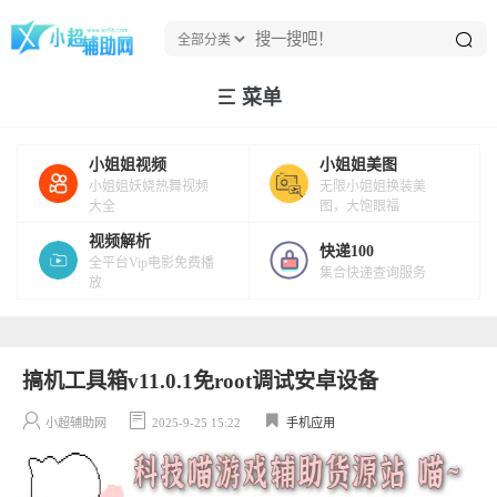
菜单
小姐姐视频
小姐姐美图
小姐姐妖娆热舞视频
无限小姐姐换装美
大全
图，大饱眼福
视频解析
快递100
全平台Vip电影免费播
集合快递查询服务
放
搞机工具箱v11.0.1免root调试安卓设备
小超辅助网
2025-9-25 15:22
手机应用