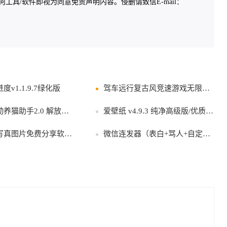
具/软件即视为同意免责声明内容。侵删请致信E-mail：
v1.1.9.7绿化版
驾车远行复古风竞速游戏无限金钱破解版
助手2.0 解放你的双手！
爱壁纸 v4.9.3 纯净高级版/优质4K壁纸下载
片免费分享软件v2.0.20
微信连发器（表白+骂人+自定义）