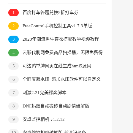
1
百度打车答题兑换5折打车券
2
FreeControl手机控制工具v1.7.3单版
3
2020年潮流男生穿衣搭配教学视频教程
4
云彩代刷网免费商品扫描器，无限免费得
商品
5
可达鸭举牌网页在线生成html5源码
6
全面屏幕水印_添加水印软件可以自定义
7
刺激2.21完美裸奔脚本
8
DNF蚂蚁自动搬砖自动剧情破解版
9
安卓监控相机 v1.2.12
10
安卓偷拍相机破解版 老湿记必备