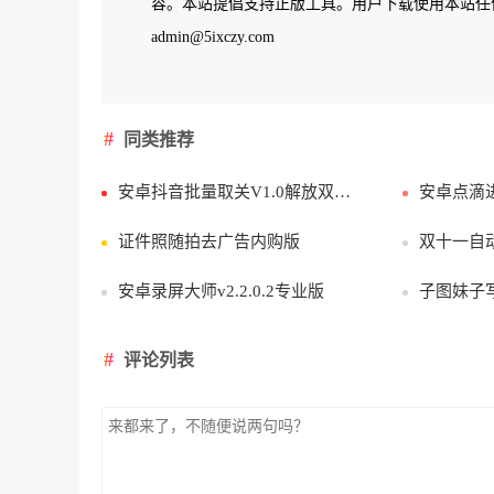
容。本站提倡支持正版工具。用户下载使用本站任何工
admin@5ixczy.com
同类推荐
安卓抖音批量取关V1.0解放双手一键取关
安卓点滴进度
证件照随拍去广告内购版
双十一自动养猫
安卓录屏大师v2.2.0.2专业版
子图妹子写真图
评论列表