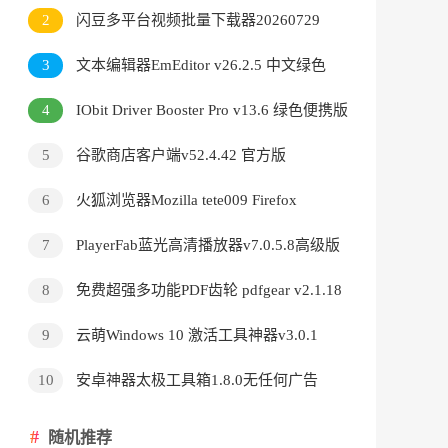
v3.9.24.5378直装版
2
闪豆多平台视频批量下载器20260729
3
文本编辑器EmEditor v26.2.5 中文绿色
版
4
IObit Driver Booster Pro v13.6 绿色便携版
5
谷歌商店客户端v52.4.42 官方版
6
火狐浏览器Mozilla tete009 Firefox
v153.0.3 便携版
7
PlayerFab蓝光高清播放器v7.0.5.8高级版
8
免费超强多功能PDF齿轮 pdfgear v2.1.18
9
云萌Windows 10 激活工具神器v3.0.1
10
安卓神器太极工具箱1.8.0无任何广告
随机推荐