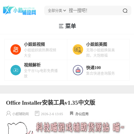
菜单
小姐姐视频
小姐姐美图
小姐姐妖娆热舞视频
无限小姐姐换装美
大全
图，大饱眼福
视频解析
快递100
全平台Vip电影免费播
集合快递查询服务
放
Office Installer安装工具v1.35中文版
小超辅助网
2026-2-6 13:05
办公应用