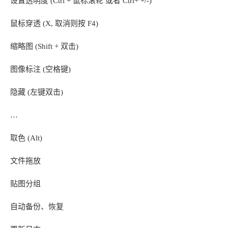
设置透明度 (Ctrl + 鼠标滚轮 或者 Ctrl+ +/-)
鼠标穿透 (X, 取消则按 F4)
缩略图 (Shift + 双击)
图像标注 (空格键)
隐藏 (左键双击)
…
取色 (Alt)
文件拖放
贴图分组
自动备份、恢复