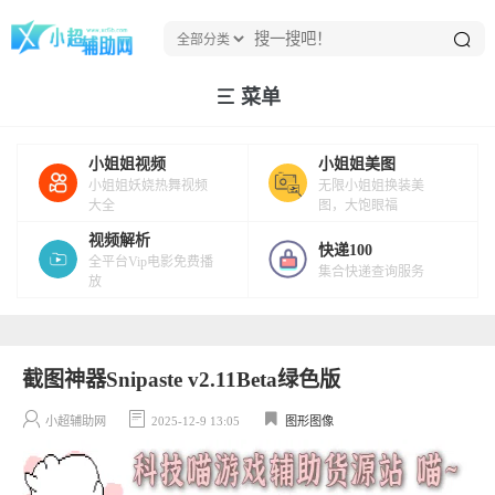
菜单
小姐姐视频
小姐姐美图
小姐姐妖娆热舞视频
无限小姐姐换装美
大全
图，大饱眼福
视频解析
快递100
全平台Vip电影免费播
集合快递查询服务
放
截图神器Snipaste v2.11Beta绿色版
小超辅助网
2025-12-9 13:05
图形图像